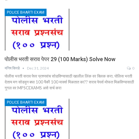
POLICE BHARTI EXAM
पोलीस भरती सराव पेपर 29 (100 Marks) Solve Now
मनिष किरडे
Dec 31, 2024
0
पोलीस भरती सराव पेपर प्रश्नसंच सोडविण्यासाठी खालील लिंक वर क्लिक करा. पोलिस भरती
देताय मग सोडवून बघा 100 पैकी 100 मार्क्स मिळतात का?? सराव पेपर्स मोफत मिळविण्यासाठी
गूगल वर MPSCEXAMS असे सर्च करा
POLICE BHARTI EXAM