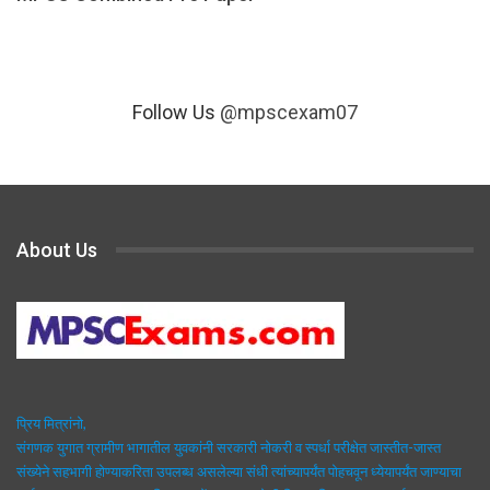
Follow Us
@mpscexam07
About Us
प्रिय मित्रांनो,
संगणक युगात ग्रामीण भागातील युवकांनी सरकारी नोकरी व स्पर्धा परीक्षेत जास्तीत-जास्त
संख्येने सहभागी होण्याकरिता उपलब्ध असलेल्या संधी त्यांच्यापर्यंत पोहचवून ध्येयापर्यंत जाण्याचा