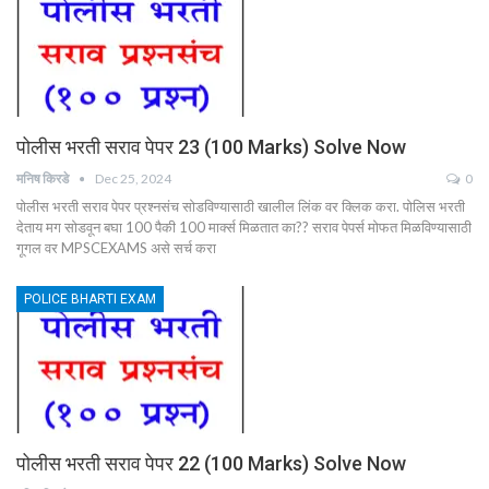
पोलीस भरती सराव पेपर 23 (100 Marks) Solve Now
मनिष किरडे
Dec 25, 2024
0
पोलीस भरती सराव पेपर प्रश्नसंच सोडविण्यासाठी खालील लिंक वर क्लिक करा. पोलिस भरती
देताय मग सोडवून बघा 100 पैकी 100 मार्क्स मिळतात का?? सराव पेपर्स मोफत मिळविण्यासाठी
गूगल वर MPSCEXAMS असे सर्च करा
POLICE BHARTI EXAM
पोलीस भरती सराव पेपर 22 (100 Marks) Solve Now