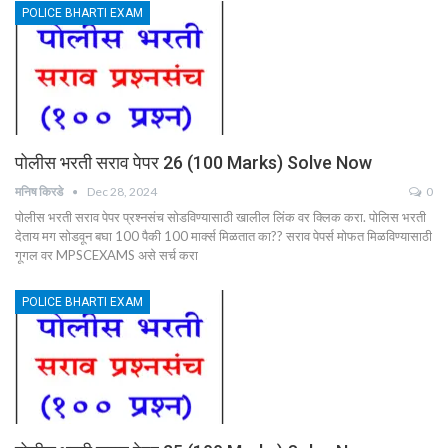
POLICE BHARTI EXAM
पोलीस भरती सराव पेपर 26 (100 Marks) Solve Now
मनिष किरडे
Dec 28, 2024
0
पोलीस भरती सराव पेपर प्रश्नसंच सोडविण्यासाठी खालील लिंक वर क्लिक करा. पोलिस भरती
देताय मग सोडवून बघा 100 पैकी 100 मार्क्स मिळतात का?? सराव पेपर्स मोफत मिळविण्यासाठी
गूगल वर MPSCEXAMS असे सर्च करा
POLICE BHARTI EXAM