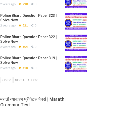
2 years ago
790
0
Police Bharti Question Paper 323 |
Solve Now
2 years ago
521
0
Police Bharti Question Paper 322 |
Solve Now
2 years ago
504
0
Police Bharti Question Paper 319 |
Solve Now
2 years ago
510
0
PREV
NEXT
1 of 227
मराठी व्याकरण प्रॅक्टिस पेपर्स | Marathi
Grammar Test