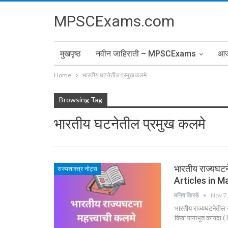
MPSCExams.com
मुखपृष्ठ
नवीन जाहिराती – MPSCExams
आज 
Home
भारतीय घटनेतील प्रमुख कलमे
Browsing Tag
भारतीय घटनेतील प्रमुख कलमे
भारतीय राज्यघटन
राज्यशास्त्र नोट्स
Articles in M
मनिष किरडे
Nov 7
भारतीय राज्यघटनेतील सं
किंवा पायाभूत कायदा (