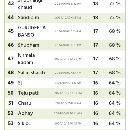
Shubhangi
43
18
72 %
2024/10/05 5:42 PM
chaud
44
Sandip m
18
72 %
2024/10/07 6:33 PM
GURUGEETA
45
17
68 %
2024/10/05 6:13 AM
BANSO
46
Shubham
17
68 %
2024/10/05 4:03 PM
Nirmala
47
17
68 %
2024/10/10 12:28 PM
kadam
48
Salim shaikh
17
68 %
2024/10/09 7:57 AM
49
Sj
16
64 %
2024/10/05 11:18 AM
50
Teju patil
16
64 %
2024/10/07 12:32 PM
51
Charu
16
64 %
2024/10/05 8:57 PM
52
Abhay
16
64 %
2024/10/06 10:41 AM
53
S k b...
16
64 %
2024/10/12 10:25 PM