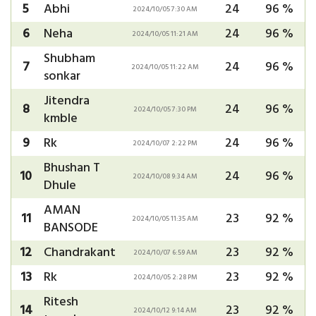
5
Abhi
24
96 %
2024/10/05 7:30 AM
6
Neha
24
96 %
2024/10/05 11:21 AM
Shubham
7
24
96 %
2024/10/05 11:22 AM
sonkar
Jitendra
8
24
96 %
2024/10/05 7:30 PM
kmble
9
Rk
24
96 %
2024/10/07 2:22 PM
Bhushan T
10
24
96 %
2024/10/08 9:34 AM
Dhule
AMAN
11
23
92 %
2024/10/05 11:35 AM
BANSODE
12
Chandrakant
23
92 %
2024/10/07 6:59 AM
13
Rk
23
92 %
2024/10/05 2:28 PM
Ritesh
14
23
92 %
2024/10/12 9:14 AM