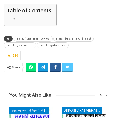
Table of Contents
marathi grammar mock test
marathi grammar online test
marathi grammar test
marathi vyakaran test
630
Share
You Might Also Like
All
मराठी व्याकरण प्रॅक्टिस पेपर्स | MARATHI GRAMMAR TEST
ADIVASI VIKAS VIBHAG BHARTI