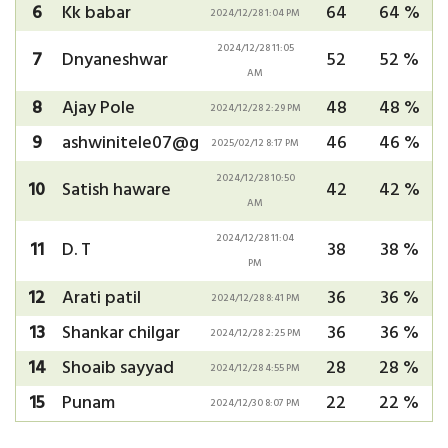
6
Kk babar
64
64 %
2024/12/28 1:04 PM
2024/12/28 11:05
7
Dnyaneshwar
52
52 %
AM
8
Ajay Pole
48
48 %
2024/12/28 2:29 PM
9
ashwinitele07@g
46
46 %
2025/02/12 8:17 PM
2024/12/28 10:50
10
Satish haware
42
42 %
AM
2024/12/28 11:04
11
D. T
38
38 %
PM
12
Arati patil
36
36 %
2024/12/28 8:41 PM
13
Shankar chilgar
36
36 %
2024/12/28 2:25 PM
14
Shoaib sayyad
28
28 %
2024/12/28 4:55 PM
15
Punam
22
22 %
2024/12/30 8:07 PM