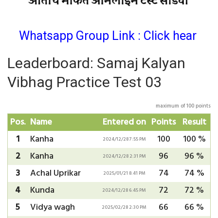
Whatsapp Group Link : Click hear
Leaderboard: Samaj Kalyan
Vibhag Practice Test 03
maximum of 100 points
Pos.
Name
Entered on
Points
Result
1
Kanha
100
100 %
2024/12/28 7:55 PM
2
Kanha
96
96 %
2024/12/28 2:31 PM
3
Achal Uprikar
74
74 %
2025/01/21 8:41 PM
4
Kunda
72
72 %
2024/12/28 6:45 PM
5
Vidya wagh
66
66 %
2025/02/28 2:30 PM