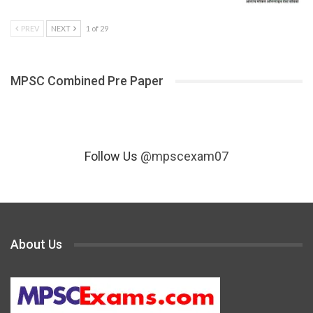
PREV
NEXT
1 of 29
MPSC Combined Pre Paper
Follow Us
@mpscexam07
About Us