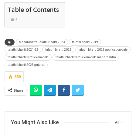
Table of Contents
Maharashtra Talathi Bharti 2023
talathi bharti 2019
talathi bharti 2021-22
talathi bharti 2022
talathi bharti 2023 application date
talathi bharti 2023 exam date
talathi bharti 2023 exam date maharashtra
talathi bharti 2023 gujarat
559
Share
You Might Also Like
All