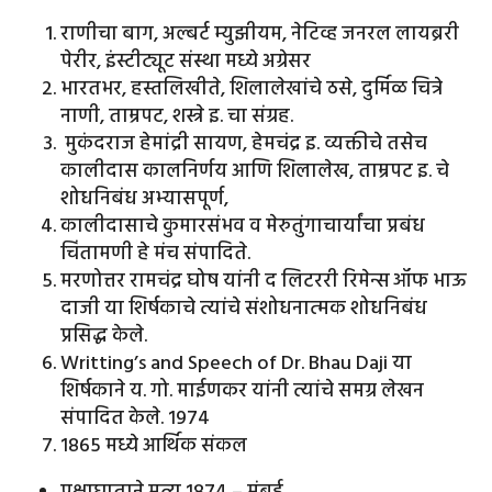
राणीचा बाग, अल्बर्ट म्युझीयम, नेटिव्ह जनरल लायब्ररी
पेरीर, इंस्टीट्यूट संस्था मध्ये अग्रेसर
भारतभर, हस्तलिखीते, शिलालेखांचे ठसे, दुर्मिळ चित्रे
नाणी, ताम्रपट, शस्त्रे इ. चा संग्रह.
मुकंदराज हेमांद्री सायण, हेमचंद्र इ. व्यक्तीचे तसेच
कालीदास कालनिर्णय आणि शिलालेख, ताम्रपट इ. चे
शोधनिबंध अभ्यासपूर्ण,
कालीदासाचे कुमारसंभव व मेरुतुंगाचार्यांचा प्रबंध
चिंतामणी हे मंच संपादिते.
मरणोत्तर रामचंद्र घोष यांनी द लिटररी रिमेन्स ऑफ भाऊ
दाजी या शिर्षकाचे त्यांचे संशोधनात्मक शोधनिबंध
प्रसिद्ध केले.
Writting’s and Speech of Dr. Bhau Daji या
शिर्षकाने य. गो. माईणकर यांनी त्यांचे समग्र लेखन
संपादित केले. १९७४
१८६५ मध्ये आर्थिक संकल