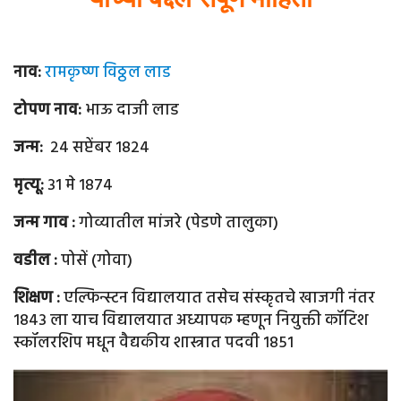
नाव
:
रामकृष्ण विठ्ठल लाड
टोपण नाव
:
भाऊ दाजी लाड
जन्म
:
२४ सप्टेंबर १८२४
मृत्यू
:
३१ मे १८७४
जन्म गाव
:
गोव्यातील मांजरे (पेडणे तालुका)
वडील
:
पोसें (गोवा)
शिक्षण
:
एल्फिन्स्टन विद्यालयात तसेच संस्कृतचे खाजगी नंतर
१८४३ ला याच विद्यालयात अध्यापक म्हणून नियुक्ती कॉटिश
स्कॉलरशिप मधून वैद्यकीय शास्त्रात पदवी १८५१