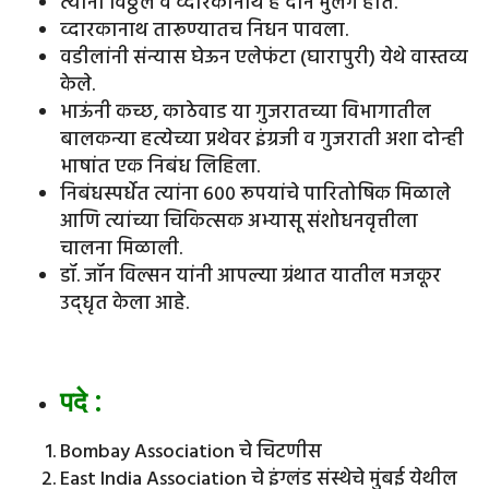
त्यांना विठ्ठल व व्दारकानाथ हे दोन मुलगे होते.
व्दारकानाथ तारूण्यातच निधन पावला.
वडीलांनी संन्यास घेऊन एलेफंटा (घारापुरी) येथे वास्तव्य
केले.
भाऊंनी कच्छ, काठेवाड या गुजरातच्या विभागातील
बालकन्या हत्येच्या प्रथेवर इंग्रजी व गुजराती अशा दोन्ही
भाषांत एक निबंध लिहिला.
निबंधस्पर्धेत त्यांना ६०० रूपयांचे पारितोषिक मिळाले
आणि त्यांच्या चिकित्सक अभ्यासू संशोधनवृत्तीला
चालना मिळाली.
डॉ. जॉन विल्सन यांनी आपल्या ग्रंथात यातील मजकूर
उद्‌धृत केला आहे.
पदे
:
Bombay Association चे चिटणीस
East India Association चे इंग्लंड संस्थेचे मुंबई येथील