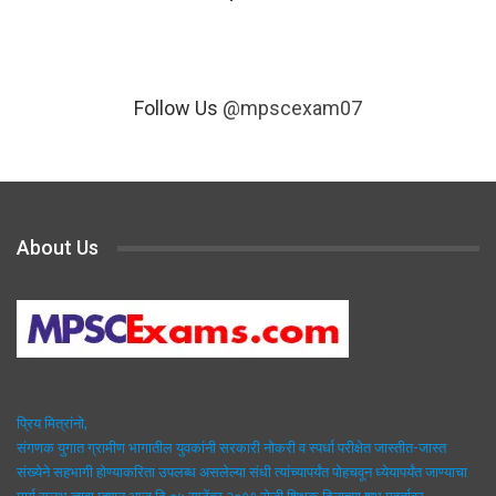
Follow Us
@mpscexam07
About Us
प्रिय मित्रांनो,
संगणक युगात ग्रामीण भागातील युवकांनी सरकारी नोकरी व स्पर्धा परीक्षेत जास्तीत-जास्त
संख्येने सहभागी होण्याकरिता उपलब्ध असलेल्या संधी त्यांच्यापर्यंत पोहचवून ध्येयापर्यंत जाण्याचा